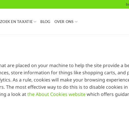
I
ZOEK EN TAXATIE
BLOG
OVER ONS
 that are placed on your machine to help the site provide a b
nces, store information for things like shopping carts, and
lytics. As a rule, cookies will make your browsing experienc
rs. The most effective way to do this is to disable cookies 
ing a look at
the About Cookies website
which offers guida