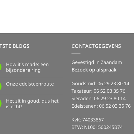
TSTE BLOGS
CONTACTGEGEVENS
Gevestigd in Zaandam
How it’s made: een
Bezoek op afspraak
bijzondere ring
Geen
reacties
Goudsmid: 06 29 23 80 14
Onze edelsteenroute
op
How
Taxateur: 06 52 03 35 76
Geen
it’s
reacties
made:
Sieraden: 06 29 23 80 14
op
een
Het zit in goud, dus het
Onze
bijzondere
Edelstenen: 06 52 03 35 76
edelsteenroute
is echt!
ring
Geen
reacties
KvK: 74033867
op
Het
BTW: NL001500245B74
zit
in