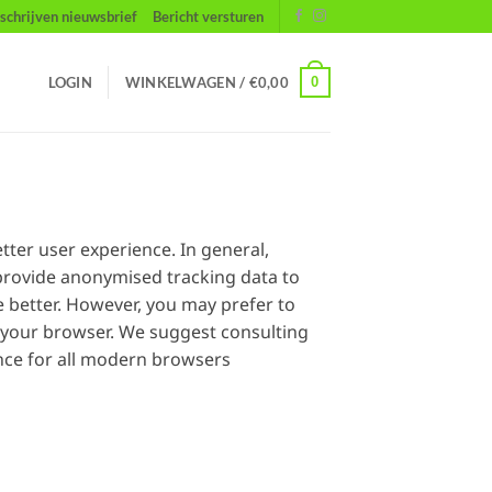
nschrijven nieuwsbrief
Bericht versturen
0
LOGIN
WINKELWAGEN /
€
0,00
etter user experience. In general,
 provide anonymised tracking data to
e better. However, you may prefer to
in your browser. We suggest consulting
nce for all modern browsers