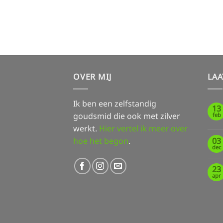
OVER MIJ
LAA
Ik ben een zelfstandig
13
goudsmid die ook met zilver
feb
werkt.
Hier vertel ik meer over
hoe het begon
.
03
dec
23
apr