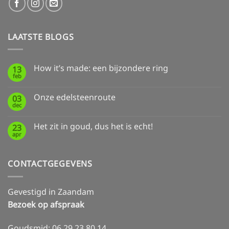
LAATSTE BLOGS
How it’s made: een bijzondere ring
13
feb
Geen
reacties
op
Onze edelsteenroute
03
How
dec
it’s
Geen
made:
reacties
een
op
Het zit in goud, dus het is echt!
bijzondere
23
Onze
ring
apr
edelsteenroute
Geen
reacties
op
Het
CONTACTGEGEVENS
zit
in
goud,
dus
Gevestigd in Zaandam
het
is
Bezoek op afspraak
echt!
Goudsmid: 06 29 23 80 14