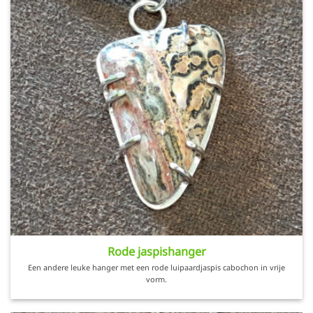
Rode jaspishanger
Een andere leuke hanger met een rode luipaardjaspis cabochon in vrije
vorm.