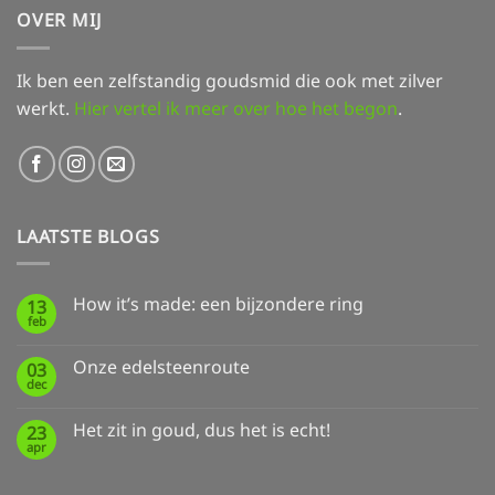
OVER MIJ
Ik ben een zelfstandig goudsmid die ook met zilver
werkt.
Hier vertel ik meer over hoe het begon
.
LAATSTE BLOGS
How it’s made: een bijzondere ring
13
feb
Geen
reacties
op
Onze edelsteenroute
03
How
dec
it’s
Geen
made:
reacties
een
op
Het zit in goud, dus het is echt!
bijzondere
23
Onze
ring
apr
edelsteenroute
Geen
reacties
op