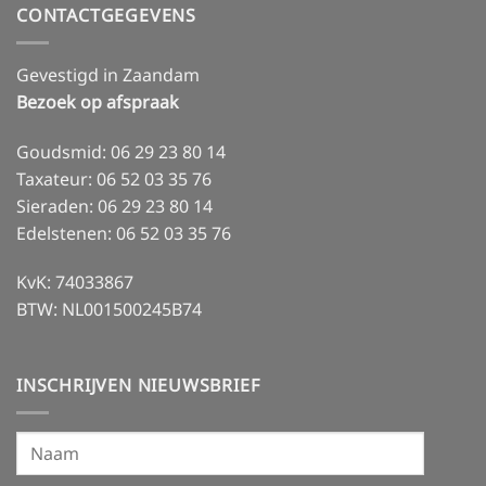
Het
CONTACTGEGEVENS
zit
in
goud,
dus
Gevestigd in Zaandam
het
is
Bezoek op afspraak
echt!
Goudsmid: 06 29 23 80 14
Taxateur: 06 52 03 35 76
Sieraden: 06 29 23 80 14
Edelstenen: 06 52 03 35 76
KvK: 74033867
BTW: NL001500245B74
INSCHRIJVEN NIEUWSBRIEF