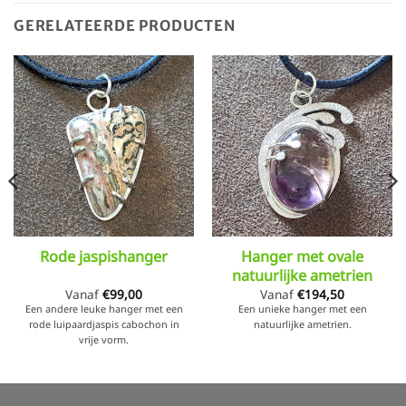
GERELATEERDE PRODUCTEN
Rode jaspishanger
Hanger met ovale
natuurlijke ametrien
Vanaf
€
99,00
Vanaf
€
194,50
Een andere leuke hanger met een
Een unieke hanger met een
rode luipaardjaspis cabochon in
natuurlijke ametrien.
vrije vorm.