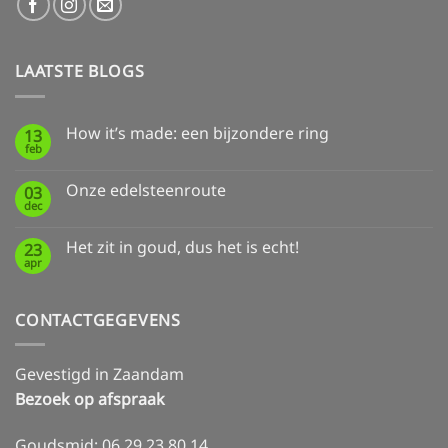
LAATSTE BLOGS
How it’s made: een bijzondere ring
13
feb
Geen
reacties
op
Onze edelsteenroute
03
How
dec
it’s
Geen
made:
reacties
een
op
Het zit in goud, dus het is echt!
bijzondere
23
Onze
ring
apr
edelsteenroute
Geen
reacties
op
Het
CONTACTGEGEVENS
zit
in
goud,
dus
Gevestigd in Zaandam
het
is
Bezoek op afspraak
echt!
Goudsmid: 06 29 23 80 14