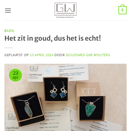
Ga
naar
0
inhoud
BLOG
Het zit in goud, dus het is echt!
GEPLAATST OP
23 APRIL 2024
DOOR
GOUDSMID GER WOUTERS
23
apr