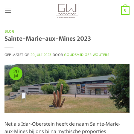
Ga
naar
0
inhoud
BLOG
Sainte-Marie-aux-Mines 2023
GEPLAATST OP
20 JULI 2023
DOOR
GOUDSMID GER WOUTERS
20
jul
Net als Idar-Oberstein heeft de naam Sainte-Marie-
aux-Mines bij ons bijna mythische proporties