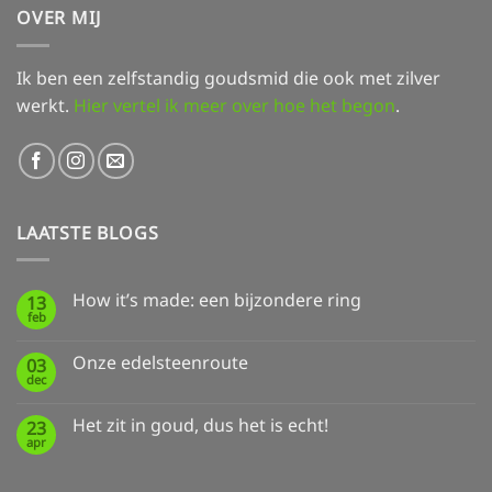
OVER MIJ
Ik ben een zelfstandig goudsmid die ook met zilver
werkt.
Hier vertel ik meer over hoe het begon
.
LAATSTE BLOGS
How it’s made: een bijzondere ring
13
feb
Geen
reacties
op
Onze edelsteenroute
03
How
dec
it’s
Geen
made:
reacties
een
op
Het zit in goud, dus het is echt!
bijzondere
23
Onze
ring
apr
edelsteenroute
Geen
reacties
op
Het