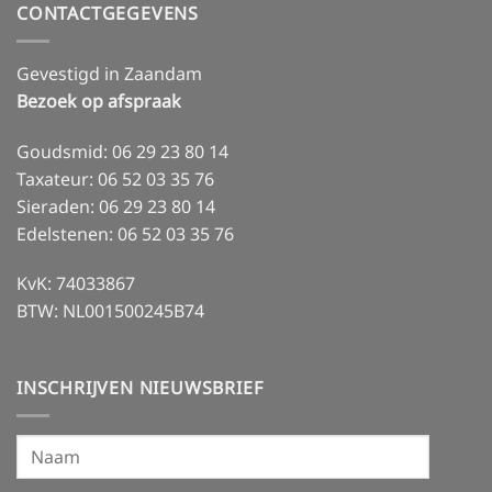
CONTACTGEGEVENS
zit
in
goud,
dus
Gevestigd in Zaandam
het
is
Bezoek op afspraak
echt!
Goudsmid: 06 29 23 80 14
Taxateur: 06 52 03 35 76
Sieraden: 06 29 23 80 14
Edelstenen: 06 52 03 35 76
KvK: 74033867
BTW: NL001500245B74
INSCHRIJVEN NIEUWSBRIEF