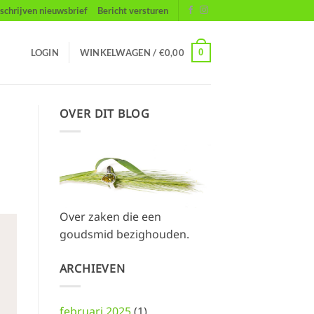
nschrijven nieuwsbrief
Bericht versturen
0
LOGIN
WINKELWAGEN /
€
0,00
OVER DIT BLOG
Over zaken die een
goudsmid bezighouden.
ARCHIEVEN
februari 2025
(1)