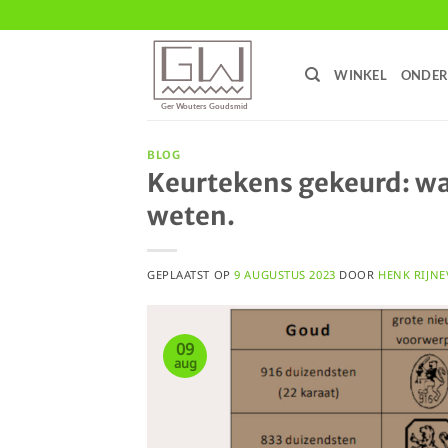
Ga
naar
inhoud
WINKEL
ONDER
BLOG
Keurtekens gekeurd: wa
weten.
GEPLAATST OP
9 AUGUSTUS 2023
DOOR
HENK RIJNE
09
aug