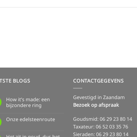
TSTE BLOGS
CONTACTGEGEVENS
Gevestigd in Zaandam
How it’s made: een
Bezoek op afspraak
bijzondere ring
Geen
reacties
Goudsmid: 06 29 23 80 14
Onze edelsteenroute
op
How
Taxateur: 06 52 03 35 76
Geen
it’s
reacties
made:
Sieraden: 06 29 23 80 14
op
een
Het zit in goud, dus het