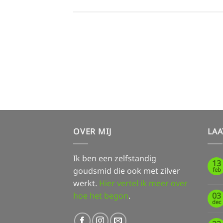
OVER MIJ
LAA
Ik ben een zelfstandig
13
goudsmid die ook met zilver
feb
werkt.
Hier vertel ik meer over
hoe het begon
.
03
dec